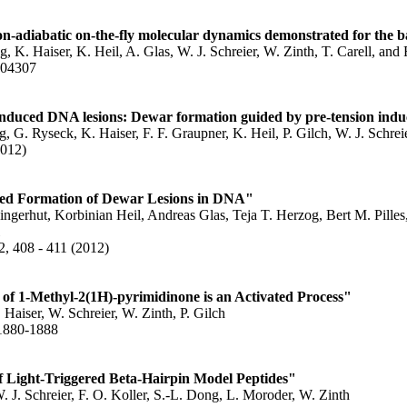
adiabatic on-the-fly molecular dynamics demonstrated for the b
ng, K. Haiser, K. Heil, A. Glas, W. J. Schreier, W. Zinth, T. Carell, and
204307
-induced DNA lesions: Dewar formation guided by pre-tension ind
g, G. Ryseck, K. Haiser, F. F. Graupner, K. Heil, P. Gilch, W. J. Schrei
2012)
ed Formation of Dewar Lesions in DNA"
ingerhut, Korbinian Heil, Andreas Glas, Teja T. Herzog, Bert M. Pille
 2, 408 - 411 (2012)
of 1-Methyl-2(1H)-pyrimidinone is an Activated Process"
 Haiser, W. Schreier, W. Zinth, P. Gilch
1880-1888
f Light-Triggered Beta-Hairpin Model Peptides"
. J. Schreier, F. O. Koller, S.-L. Dong, L. Moroder, W. Zinth