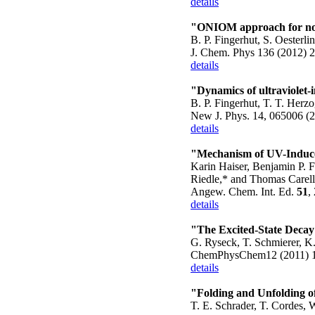
details
"ONIOM approach for non-
B. P. Fingerhut, S. Oesterli
J. Chem. Phys 136 (2012) 
details
"Dynamics of ultraviolet
B. P. Fingerhut, T. T. Herzo
New J. Phys. 14, 065006 (
details
"Mechanism of UV-Induc
Karin Haiser, Benjamin P. F
Riedle,* and Thomas Carell
Angew. Chem. Int. Ed.
51
,
details
"The Excited-State Decay 
G. Ryseck, T. Schmierer, K.
ChemPhysChem12 (2011) 
details
"Folding and Unfolding o
T. E. Schrader, T. Cordes, W