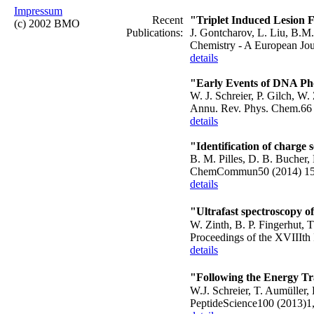
Impressum
Recent
"Triplet Induced Lesion
(c) 2002 BMO
Publications:
J. Gontcharov, L. Liu, B.M. 
Chemistry - A European Jou
details
"Early Events of DNA P
W. J. Schreier, P. Gilch, W.
Annu. Rev. Phys. Chem.66
details
"Identification of charge 
B. M. Pilles, D. B. Bucher, 
ChemCommun50 (2014) 15
details
"Ultrafast spectroscopy o
W. Zinth, B. P. Fingerhut, T
Proceedings of the XVIIIth
details
"Following the Energy Tr
W.J. Schreier, T. Aumüller,
PeptideScience100 (2013)1