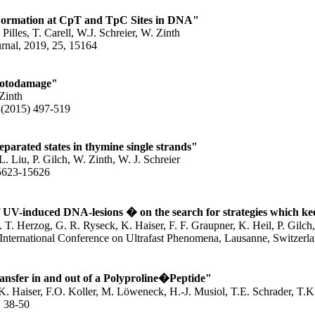
 Formation at CpT and TpC Sites in DNA"
Pilles, T. Carell, W.J. Schreier, W. Zinth
rnal, 2019, 25, 15164
hotodamage"
 Zinth
 (2015) 497-519
separated states in thymine single strands"
L. Liu, P. Gilch, W. Zinth, W. J. Schreier
623-15626
f UV-induced DNA-lesions � on the search for strategies which k
. T. Herzog, G. R. Ryseck, K. Haiser, F. F. Graupner, K. Heil, P. Gilch,
 International Conference on Ultrafast Phenomena, Lausanne, Switzer
ansfer in and out of a Polyproline�Peptide"
 K. Haiser, F.O. Koller, M. Löweneck, H.-J. Musiol, T.E. Schrader, T.K
, 38-50